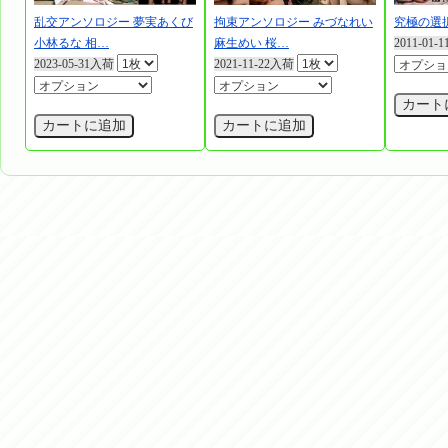
乱交アンソロジー 夢実あくび
拘束アンソロジー みづなれい
究極の選
小林るな 相…
麻生めい 桜…
2011-01-
2023-05-31入荷
2021-11-22入荷
カート
カートに追加
カートに追加