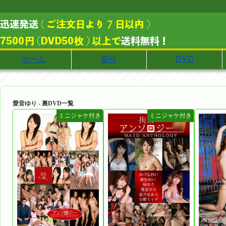
DVD
ホーム
新作
愛音ゆり - 裏DVD一覧