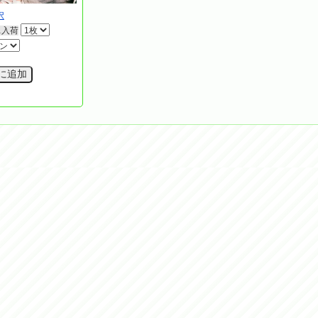
択
11入荷
に追加