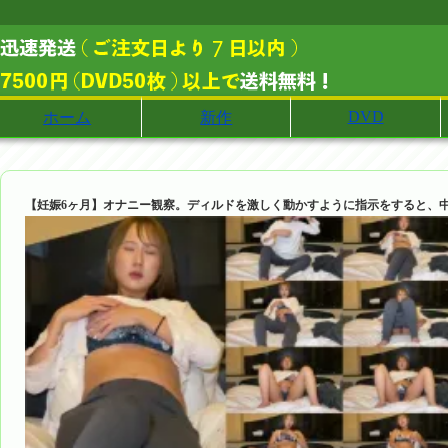
DVD
ホーム
新作
【妊娠6ヶ月】オナニー観察。ディルドを激しく動かすように指示をすると、