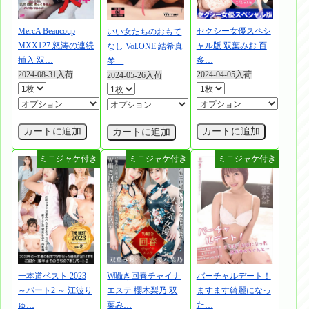
MercA Beaucoup
セクシー女優スペシ
いい女たちのおもて
MXX127 怒涛の連続
ャル版 双葉みお 百
なし Vol.ONE 結希真
挿入 双…
多…
琴…
2024-08-31入荷
2024-04-05入荷
2024-05-26入荷
カートに追加
カートに追加
カートに追加
一本道ベスト 2023
W囁き回春チャイナ
バーチャルデート！
～パート2 ～ 江波り
エステ 櫻木梨乃 双
ますます綺麗になっ
ゅ…
葉み…
た…