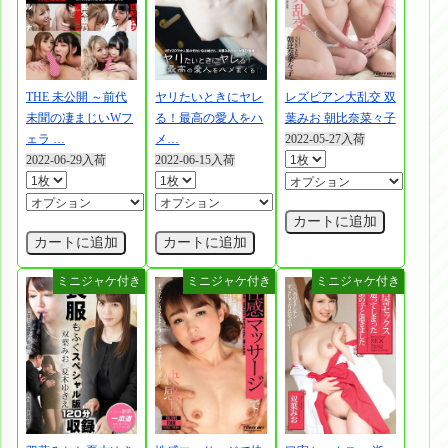
THE 未公開 ～前代
ヤリたいときにヤレ
レズビアン大乱交 双
未聞の凄まじいWフ
る！最高の愛人をハ
葉みお 朝比奈菜々子
ェラ …
メ…
2022-05-27入荷
2022-06-29入荷
2022-06-15入荷
カートに追加
カートに追加
カートに追加