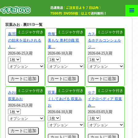
双葉みお - 裏DVD一覧
姦淫謝罪 夫の不祥事
喪服アンソロジー 速
カスハラにも対応す
の始末を追わされる
美もな 奥村沙織 双
るホテルコンシェル
人…
葉…
ジ…
2026-06-25入荷
2026-06-10入荷
2026-04-25入荷
カートに追加
カートに追加
カートに追加
みおのハレンチ学園
双葉みおが気持ち良
セクシー女優エンサ
双葉みお
くしてあげる 双葉み
イクロペディア 双葉
2026-04-25入荷
お
み…
2026-04-10入荷
2026-03-05入荷
カートに追加
カートに追加
カートに追加