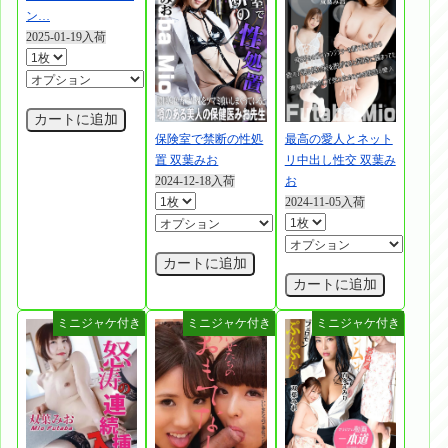
ン…
2025-01-19入荷
カートに追加
最高の愛人とネット
保険室で禁断の性処
リ中出し性交 双葉み
置 双葉みお
お
2024-12-18入荷
2024-11-05入荷
カートに追加
カートに追加