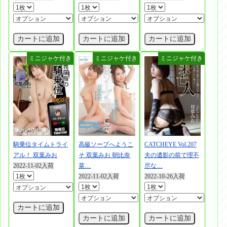
カートに追加
カートに追加
カートに追加
騎乗位タイムトライ
高級ソープへようこ
CATCHEYE Vol.207
アル！ 双葉みお
そ 双葉みお 朝比奈
夫の遺影の前で理不
2022-11-02入荷
菜…
尽な…
2022-11-02入荷
2022-10-26入荷
カートに追加
カートに追加
カートに追加