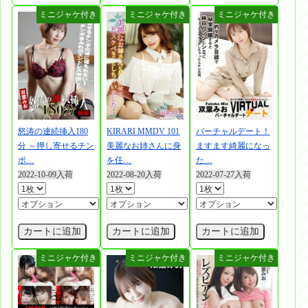
怒涛の連続挿入180
KIRARI MMDV 101
バーチャルデート！
分 ～押し寄せるチン
美麗なお姉さんに身
ますます綺麗になっ
ポ…
を任…
た…
2022-10-09入荷
2022-08-20入荷
2022-07-27入荷
カートに追加
カートに追加
カートに追加