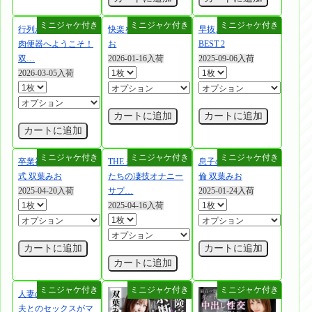
行列ができる中出し
快楽を求めて 双葉み
早抜き 双葉みお
肉便器へようこそ！
お
BEST 2
双…
2026-01-16入荷
2025-09-06入荷
2026-03-05入荷
カートに追加
カートに追加
カートに追加
卒業祝いの童貞卒業
THE 未公開 ～美女
息子の友達と禁断不
式 双葉みお
たちの凄技オナニー
倫 双葉みお
2025-04-20入荷
サプ…
2025-01-24入荷
2025-04-16入荷
カートに追加
カートに追加
カートに追加
人妻の為の快楽園 ～
夫とのセックスがマ