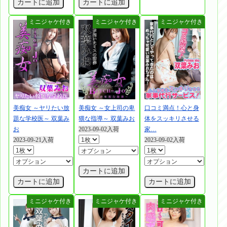
カートに追加
カートに追加
美痴女 ～ヤリたい放
美痴女 ～女上司の卑
口コミ満点！心と身
題な学校医～ 双葉み
猥な指導～ 双葉みお
体をスッキリさせる
お
2023-09-02入荷
家…
2023-09-21入荷
2023-09-02入荷
カートに追加
カートに追加
カートに追加