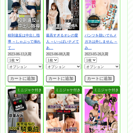
校則違反は中出し指
最高すぎるオレの愛
パンツを脱いでもメ
導 ～しゃぶって挿れ
人 ～いっぱいナメて
ガネは外しません ～
て…
あ…
み…
2023-06-13入荷
2023-06-08入荷
2023-05-26入荷
カートに追加
カートに追加
カートに追加