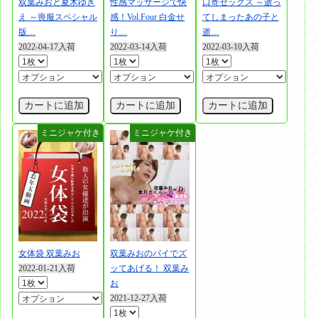
双葉みおと夏木ゆき
性感マッサージで快
口寄セックス ～逝っ
え ～喪服スペシャル
感！Vol.Four 白金せ
てしまったあの子と
版…
り…
逝…
2022-04-17入荷
2022-03-14入荷
2022-03-10入荷
カートに追加
カートに追加
カートに追加
女体袋 双葉みお
双葉みおのパイでズ
2022-01-21入荷
ッてあげる！ 双葉み
お
2021-12-27入荷